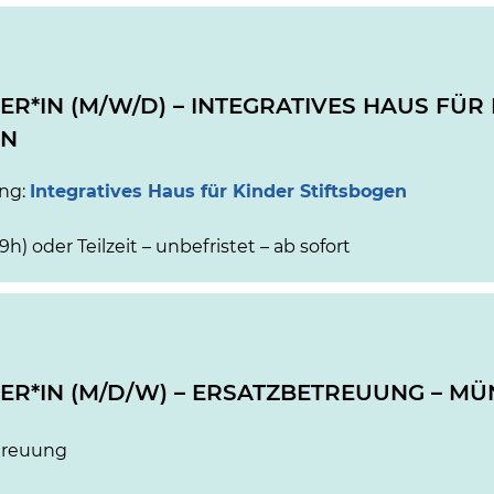
ER*IN (M/W/D) – INTEGRATIVES HAUS FÜR
RN
ung:
Integratives Haus für Kinder Stiftsbogen
39h) oder Teilzeit – unbefristet – ab sofort
ER*IN (M/D/W) – ERSATZBETREUUNG – M
treuung