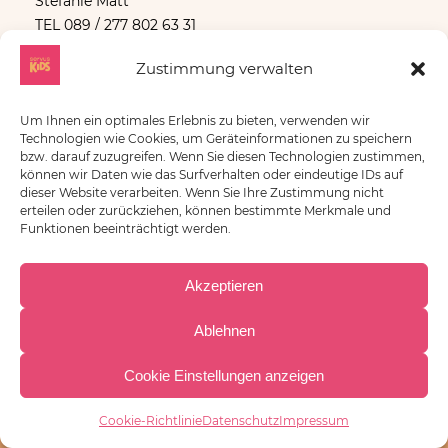
Stefanie Matt
TEL 089 / 277 802 63 31
MAIL
hfk.eggernstrasse@servuskids.de
Zustimmung verwalten
Um Ihnen ein optimales Erlebnis zu bieten, verwenden wir
Technologien wie Cookies, um Geräteinformationen zu speichern
Montag – Donnerstag: 7:00 – 17:00 Uhr
bzw. darauf zuzugreifen. Wenn Sie diesen Technologien zustimmen,
Freitag: 07:00 – 16:00 Uhr
können wir Daten wie das Surfverhalten oder eindeutige IDs auf
dieser Website verarbeiten. Wenn Sie Ihre Zustimmung nicht
erteilen oder zurückziehen, können bestimmte Merkmale und
Funktionen beeinträchtigt werden.
MEHR DETAILS
Akzeptieren
Ablehnen
Cookie Einstellungen anzeigen
Jobs
Jobs
Jobs
Cookie-Richtlinie
Datenschutz
Impressum