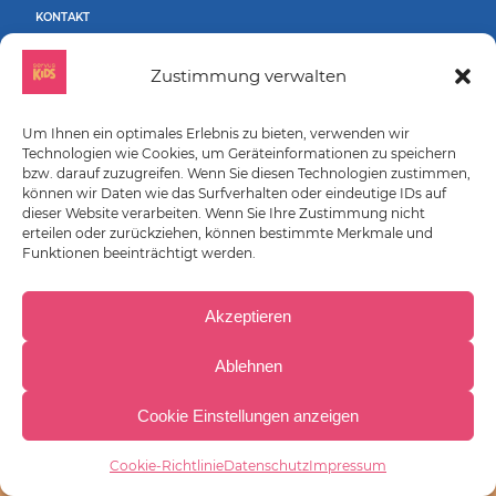
KONTAKT
COOKIE-EINSTELLUNGEN
Zustimmung verwalten
Um Ihnen ein optimales Erlebnis zu bieten, verwenden wir
Technologien wie Cookies, um Geräteinformationen zu speichern
bzw. darauf zuzugreifen. Wenn Sie diesen Technologien zustimmen,
können wir Daten wie das Surfverhalten oder eindeutige IDs auf
dieser Website verarbeiten. Wenn Sie Ihre Zustimmung nicht
erteilen oder zurückziehen, können bestimmte Merkmale und
GEFÖRDERT DURCH:
Funktionen beeinträchtigt werden.
Akzeptieren
Ablehnen
Cookie Einstellungen anzeigen
Jobs
Jobs
Jobs
Cookie-Richtlinie
Datenschutz
Impressum